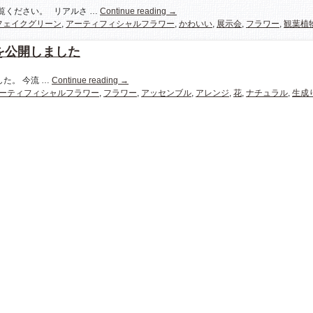
覧ください。 リアルさ …
Continue reading
→
フェイクグリーン
,
アーティフィシャルフラワー
,
かわいい
,
展示会
,
フラワー
,
観葉植
-」を公開しました
した。 今流 …
Continue reading
→
ーティフィシャルフラワー
,
フラワー
,
アッセンブル
,
アレンジ
,
花
,
ナチュラル
,
生成