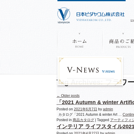
Tag Archives:
フラワ
←
Older posts
「2021 Autumn & winter Arti
Posted on
2021年6月7日
by
admin
カタログ「2021 Autumn & winter Art …
Contin
Posted in
商品カタログ
|
Tagged
アーティフィ
インテリア ライフスタイル202
Posted on
2021年4月27日
by
admin