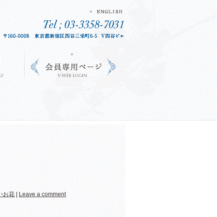
いお花
|
Leave a comment