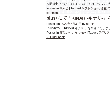
※開催中止となりました。 詳しくはこちらをご
Posted in
展示会
|
Tagged
ギフトショー
,
造花
,
comment
plus+にて「KINARI-キナリ
Posted on
2020年7月31日
by
admin
plus+にて「KINARI-キナリ-」を公開いたしま
Posted in
商品の使い方
,
plus+
|
Tagged
造花
,
ア
←
Older posts