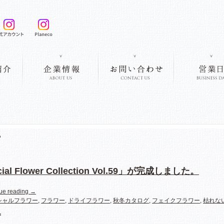
ー
ficial Flower Collection Vol.59」が完成しました。
ue reading
→
シャルフラワー
,
フラワー
,
ドライフラワー
,
秋冬カタログ
,
フェイクフラワー
,
枯れな
1