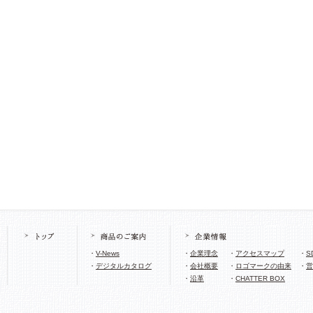
・
V-News
・
企業理念
・
アクセスマップ
・
S
・
デジタルカタログ
・
会社概要
・
ロゴマークの由来
・
営
・
沿革
・
CHATTER BOX