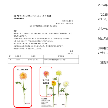
202
「2025年 
vol.
左記の
誠に恐
お客様
び申し
（更新20