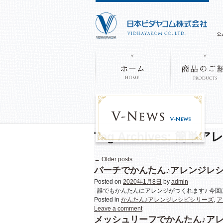
Tag Archives:
簡単ア
←
Older posts
バーチでかんたん♪アレンジレ
Posted on
2020年1月8日
by
admin
誰でもかんたんにアレンジがつくれます♪ 今回は春
Posted in
かんたん♪アレンジレシピシリーズ
,
ア
Leave a comment
メッシュリーフでかんたん♪ア