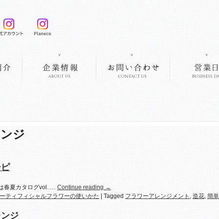
レンジ
シピ
夏カタログvol. …
Continue reading
→
ーティフィシャルフラワーの使いかた
|
Tagged
フラワーアレンジメント
,
造花
,
簡単
レンジ