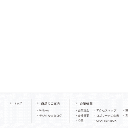
・
V-News
・
企業理念
・
アクセスマップ
・
S
・
デジタルカタログ
・
会社概要
・
ロゴマークの由来
・
営
・
沿革
・
CHATTER BOX