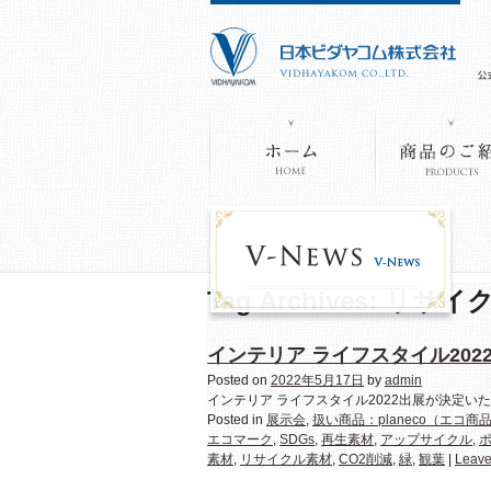
Tag Archives:
リサイ
インテリア ライフスタイル202
Posted on
2022年5月17日
by
admin
インテリア ライフスタイル2022出展が決定い
Posted in
展示会
,
扱い商品：planeco（エコ商
エコマーク
,
SDGs
,
再生素材
,
アップサイクル
,
素材
,
リサイクル素材
,
CO2削減
,
緑
,
観葉
|
Leave