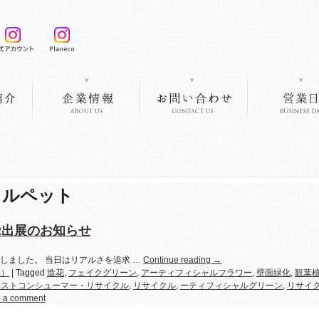
クルペット
2出展のお知らせ
たしました。 当日はリアルさを追求 …
Continue reading
→
品）
|
Tagged
造花
,
フェイクグリーン
,
アーティフィシャルフラワー
,
壁面緑化
,
観葉
ポストコンシューマー・リサイクル
,
リサイクル
,
ーティフィシャルグリーン
,
リサイ
 a comment