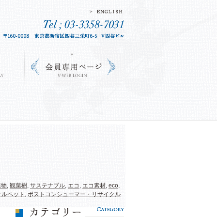
植物
,
観葉樹
,
サステナブル
,
エコ
,
エコ素材
,
eco
,
クルペット
,
ポストコンシューマー・リサイクル