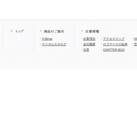
・
V-News
・
企業理念
・
アクセスマップ
・
S
・
デジタルカタログ
・
会社概要
・
ロゴマークの由来
・
営
・
沿革
・
CHATTER BOX