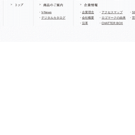
・
V-News
・
企業理念
・
アクセスマップ
・
S
・
デジタルカタログ
・
会社概要
・
ロゴマークの由来
・
営
・
沿革
・
CHATTER BOX