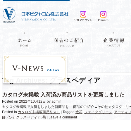
Tag Archives:
グラスペディア
カタログ未掲載 入荷済み商品リストを更新しました
Posted on
2022年10月12日
by
admin
カタログ未掲載で入荷をしました新商品を 「商品のご紹介→その他カタログ・リ
Posted in
カタログ未掲載商品リスト
|
Tagged
造花
,
フェイクグリーン
,
アーティ
飾
,
仏花
,
グラスペディア
,
菊
|
Leave a comment