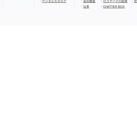
・
デジタルカタログ
・
会社概要
・
ロゴマークの由来
・
営
・
沿革
・
CHATTER BOX