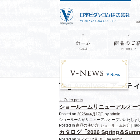
Tag Archives:
アーテ
←
Older posts
ショールームリニューアルオー
Posted on
2026年4月17日
by
admin
ショールームがリニューアルオープンいたしました
Posted in
商品の使い方
,
ショールーム紹介
|
Tag
カタログ「2026 Spring＆Summer
Posted on
2025年12月10日
by
admin