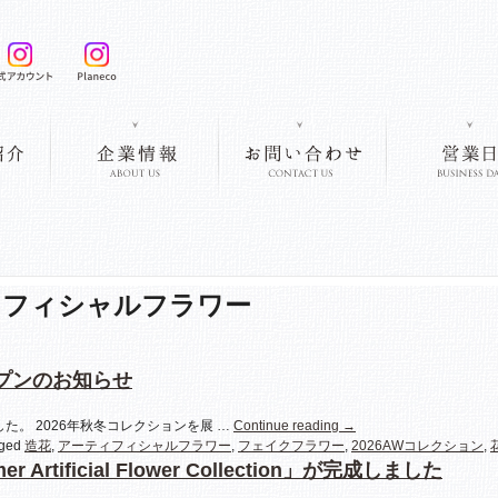
ィフィシャルフラワー
プンのお知らせ
。 2026年秋冬コレクションを展 …
Continue reading
→
ged
造花
,
アーティフィシャルフラワー
,
フェイクフラワー
,
2026AWコレクション
,
 Artificial Flower Collection」が完成しました