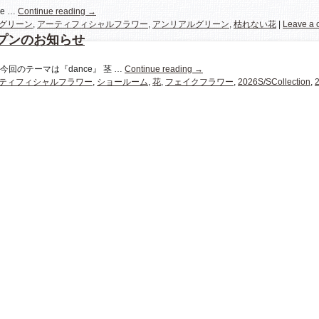
we …
Continue reading
→
グリーン
,
アーティフィシャルフラワー
,
アンリアルグリーン
,
枯れない花
|
Leave a
プンのお知らせ
回のテーマは『dance』 茎 …
Continue reading
→
ティフィシャルフラワー
,
ショールーム
,
花
,
フェイクフラワー
,
2026S/SCollection
,