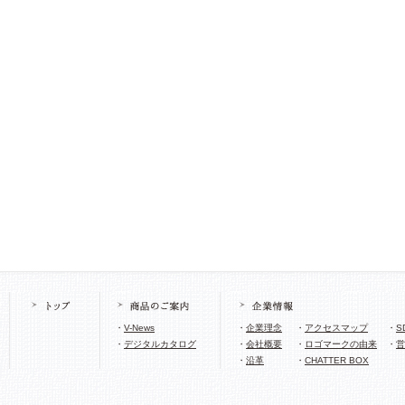
・
V-News
・
企業理念
・
アクセスマップ
・
S
・
デジタルカタログ
・
会社概要
・
ロゴマークの由来
・
営
・
沿革
・
CHATTER BOX