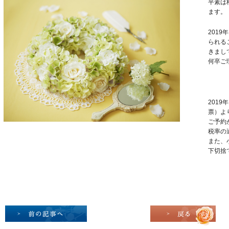
平素は
ます。
201
られる
きまし
何卒ご
2019
票）よ
ご予約
税率の
また、
下切捨