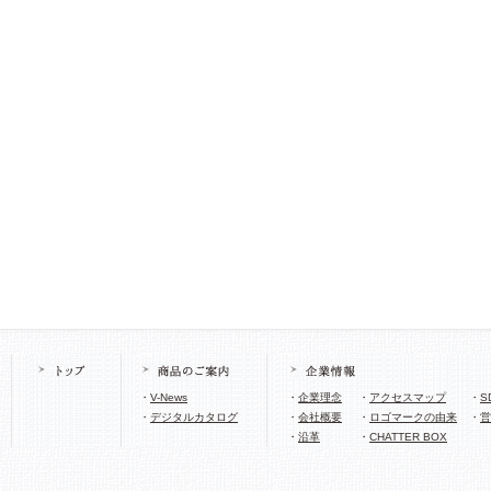
・
V-News
・
企業理念
・
アクセスマップ
・
S
・
デジタルカタログ
・
会社概要
・
ロゴマークの由来
・
営
・
沿革
・
CHATTER BOX