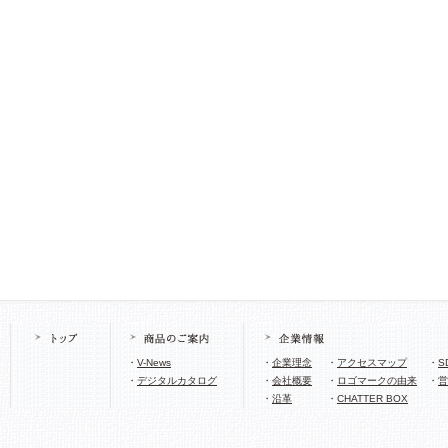
・
V-News
・
企業理念
・
アクセスマップ
・
S
・
デジタルカタログ
・
会社概要
・
ロゴマークの由来
・
営
・
沿革
・
CHATTER BOX