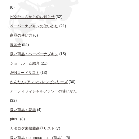
(6)
ビダヤコムからのお知らせ
(32)
ペーパーナプキンの使いかた
(21)
商品の使い方
(6)
展示会
(55)
扱い商品：ペーパーナプキン
(15)
ショールーム紹介
(21)
JANコードリスト
(13)
かんたん♪アレンジレシピシリーズ
(30)
アーティフィシャルフラワーの使いかた
(32)
扱い商品：花器
(4)
plus+
(8)
カタログ未掲載商品リスト
(7)
扱い商品：planeco（エコ商品）
(5)