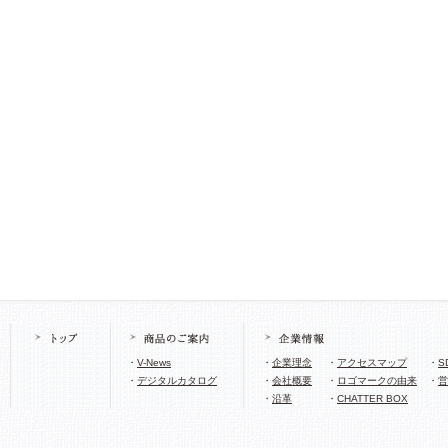
・
V-News
・
企業理念
・
アクセスマップ
・
S
・
デジタルカタログ
・
会社概要
・
ロゴマークの由来
・
営
・
沿革
・
CHATTER BOX