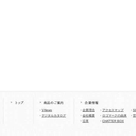
・
V-News
・
企業理念
・
アクセスマップ
・
S
・
デジタルカタログ
・
会社概要
・
ロゴマークの由来
・
営
・
沿革
・
CHATTER BOX