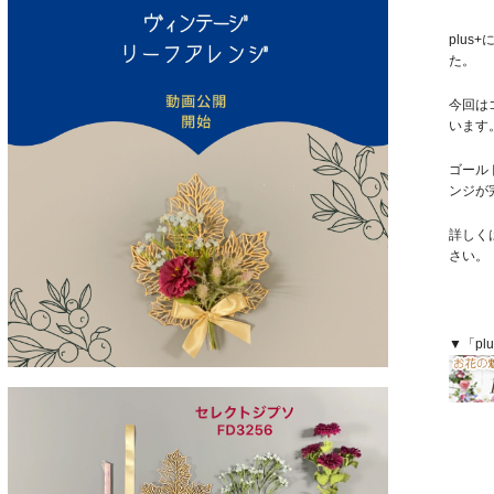
plu
た。
今回は
います
ゴール
ンジが
詳しく
さい。
▼「pl