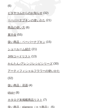
(6)
ビダヤコムからのお知らせ
(32)
ペーパーナプキンの使いかた
(21)
商品の使い方
(6)
展示会
(55)
扱い商品：ペーパーナプキン
(15)
ショールーム紹介
(21)
JANコードリスト
(13)
かんたん♪アレンジレシピシリーズ
(30)
アーティフィシャルフラワーの使いかた
(32)
扱い商品：花器
(4)
plus+
(8)
カタログ未掲載商品リスト
(7)
扱い商品：planeco（エコ商品）
(5)