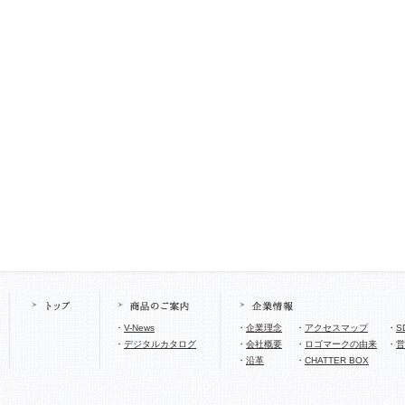
・
V-News
・
企業理念
・
アクセスマップ
・
S
・
デジタルカタログ
・
会社概要
・
ロゴマークの由来
・
営
・
沿革
・
CHATTER BOX