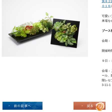
第８２
０１６
可愛い
来場を
ブース
会期：
開催時
９日：
会場：
ール、
階レセプ
3-11-1