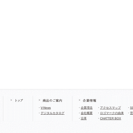
・
V-News
・
企業理念
・
アクセスマップ
・
S
・
デジタルカタログ
・
会社概要
・
ロゴマークの由来
・
営
・
沿革
・
CHATTER BOX