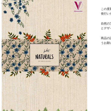
この度新
発行い
自然の
とデザ
商品の
うお願