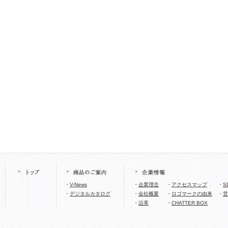
・
V-News
・
企業理念
・
アクセスマップ
・
S
・
デジタルカタログ
・
会社概要
・
ロゴマークの由来
・
営
・
沿革
・
CHATTER BOX