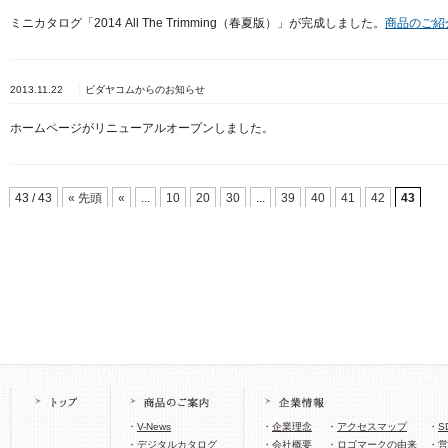
ミニカタログ「2014 All The Trimming（春夏版）」が完成しました。
商品のご紹
2013.11.22
ビダヤコムからのお知らせ
ホームページがリニューアルオープンしました。
43 / 43
« 先頭
«
...
10
20
30
...
39
40
41
42
43
・
V-News
・
企業理念
・
アクセスマップ
・
S
・
デジタルカタログ
・
会社概要
・
ロゴマークの由来
・
営